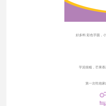
好多料:彩色芋圆，小
真
芋泥很糯，芒果香甜，
第一次吃他家的