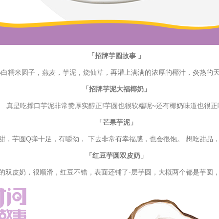
「招牌芋圆故事 」
白糯米圆子，燕麦，芋泥，烧仙草，再灌上满满的浓厚的椰汁，炎热的天
「招牌芋泥大福椰奶」
是吃撑口芋泥非常赞厚实醇正!芋圆也很软糯呢~还有椰奶味道也很正
「芒果芋泥」
芋圆Q弹十足，有嚼劲， 下去非常有幸福感，也会很饱。 想吃甜品
「红豆芋圆双皮奶」
双皮奶，很顺滑，红豆不错，表面还铺了-层芋圆，大概两个都是芋圆，