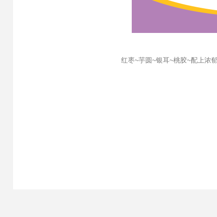
红枣~芋圆~银耳~桃胶~配上浓郁