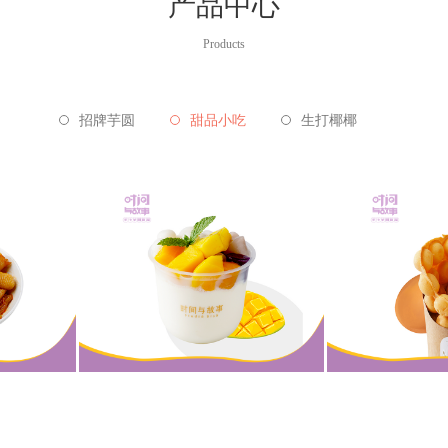
产品中心
Products
招牌芋圆
甜品小吃
生打椰椰
爪
芒果小丸子双皮奶
手工现
甜品小吃
甜