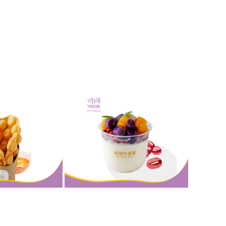
烤鸡蛋仔
红豆芋圆双皮奶
品小吃
甜品小吃