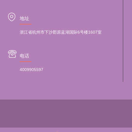
地址
浙江省杭州市下沙郡原蓝湖国际6号楼1607室
电话
4009905597