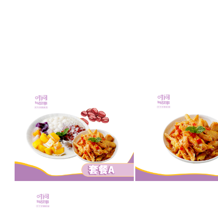
芋圆+去骨凤爪套餐
去骨柠檬凤
甜品小吃
甜品小吃
鸡柳