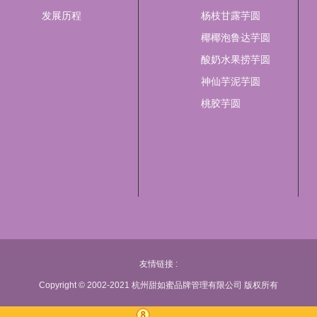
发展历程
杨枝甘露芋圆
椰椰泡鲁达芋圆
酸奶水果捞芋圆
神仙芋泥芋圆
桃胶芋圆
友情链接 :
Copyright © 2002-2021 杭州甜如蜜品牌管理有限公司 版权所有
投资有风险，加盟需谨慎！