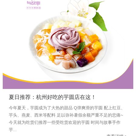
01
21-09
夏日推荐：杭州好吃的芋圆店在这！
今年夏天，芋圆成为了大热的甜品 Q弹爽滑的芋圆 配上红豆、
芋头、燕麦、西米等配料 足以弥补暑假余额严重不足的悲痛~
今天就为吃货们推荐一些受吃货欢迎的芋圆 时间与故事手作
芋...