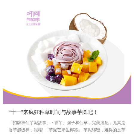
26
21-09
“十一”来疯狂种草时间与故事芋圆吧！
「招牌神仙芋泥故事」 ~香芋、圆子和仙草，完美搭配，尤其是
香芋超级棒，很糯! 「芋泥芒果生椰冻」 芋泥绵密，难得的是芋